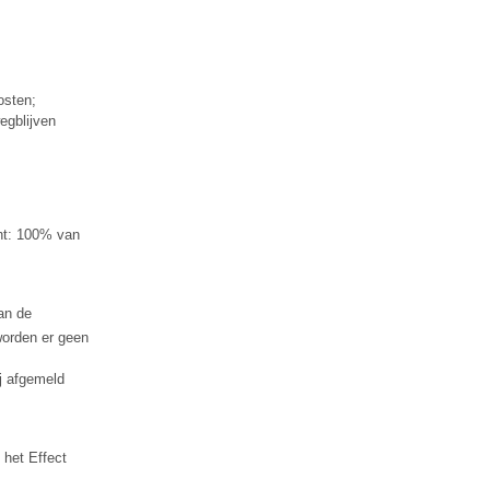
osten;
egblijven
cht: 100% van
van de
orden er geen
ij afgemeld
 het Effect