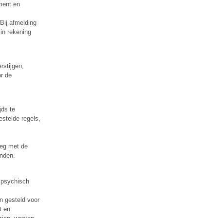
ment en
Bij afmelding
in rekening
rstijgen,
or de
jds te
estelde regels,
leg met de
anden.
 psychisch
n gesteld voor
t en