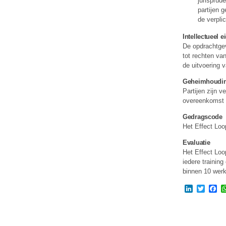
jurisprud
partijen 
de verpli
Intellectueel 
De opdrachtgev
tot rechten va
de uitvoering 
Geheimhoudi
Partijen zijn v
overeenkomst v
Gedragscode
Het Effect Lo
Evaluatie
Het Effect Loo
iedere training
binnen 10 werk
LinkedIn
Twitte
Fa