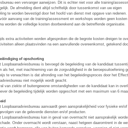
bureau een vervanger aanwijzen. Dit is echter niet voor alle training/assess
lijk. De afmelding dient altijd schriftelijk door tussenkomst van uw eigen
ling te worden bevestigd door het hoofd van dienst met opgave van redenen. 
 vóór aanvang van de training/assessment en workshops worden geen kosten 
na worden de volledige kosten doorberekend aan de betreffende organisatie.
jds extra activiteiten worden afgesproken die de begrote kosten dreigen te ove
tiviteiten alleen plaatsvinden na een aanvullende overeenkomst, getekend do
eëindiging of opschorting
t Loopbaanadviesbureau is bevoegd de begeleiding van de kandidaat tussenti
n als het, met inachtneming van de zorgvuldigheid in de beroepsuitoefening g
rwijs te verwachten is dat afronding van het begeleidingsproces door het Effect
dviesbureau niet mogelijk wordt geacht.
val van ziekte of buitengewone omstandigheden van de kandidaat kan in over
ever de begeleiding tijdelijk worden opgeschort met een maximum van 6 ma
heid
t Loopbaanadviesbureau aanvaardt geen aansprakelijkheid voor fysieke en/of
gevolgen van de geleverde diensten en/of producten.
t Loopbaanadviesbureau kan in geval van overmacht niet aansprakelijk worde
chade. Onder overmacht wordt verstaan, naast hetgeen daaromtrent in de we