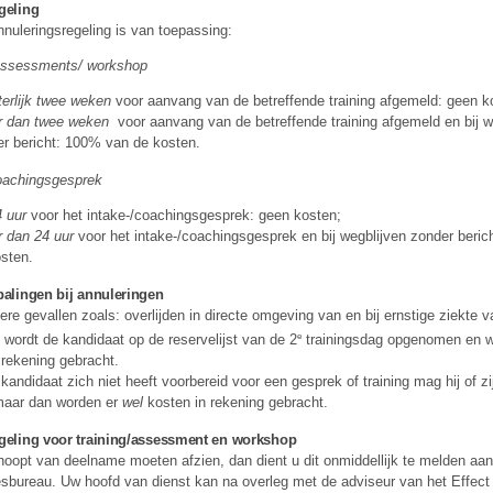
geling
nuleringsregeling is van toepassing:
/assessments/ workshop
iterlijk twee weken
voor aanvang van de betreffende training afgemeld: geen k
er dan twee weken
voor aanvang van de betreffende training afgemeld en bij w
r bericht: 100% van de kosten.
oachingsgesprek
4 uur
voor het intake-/coachingsgesprek: geen kosten;
r dan 24 uur
voor het intake-/coachingsgesprek en bij wegblijven zonder beri
sten.
palingen bij annuleringen
dere gevallen zoals: overlijden in directe omgeving van en bij ernstige ziekte 
e
 wordt de kandidaat op de reservelijst van de 2
trainingsdag opgenomen en w
 rekening gebracht.
 kandidaat zich niet heeft voorbereid voor een gesprek of training mag hij of z
maar dan worden er
wel
kosten in rekening gebracht.
geling voor training/assessment en workshop
oopt van deelname moeten afzien, dan dient u dit onmiddellijk te melden aan
bureau. Uw hoofd van dienst kan na overleg met de adviseur van het Effect