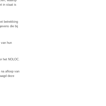
zien, waarop
 in staat is
et betrekking
gevens die bij
r van hun
oor het NOLOC.
 na afloop van
vraagd deze