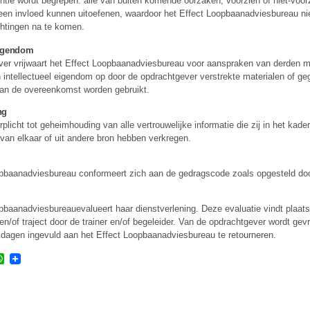
entie wordt begrepen: alle van buiten komende oorzaken, voorzien of niet-voor
geen invloed kunnen uitoefenen, waardoor het Effect Loopbaanadviesbureau niet
chtingen na te komen.
eigendom
er vrijwaart het Effect Loopbaanadviesbureau voor aanspraken van derden m
n intellectueel eigendom op door de opdrachtgever verstrekte materialen of ge
van de overeenkomst worden gebruikt.
ng
erplicht tot geheimhouding van alle vertrouwelijke informatie die zij in het kade
an elkaar of uit andere bron hebben verkregen.
opbaanadviesbureau conformeert zich aan de gedragscode zoals opgesteld d
pbaanadviesbureauevalueert haar dienstverlening. Deze evaluatie vindt plaats
 en/of traject door de trainer en/of begeleider. Van de opdrachtgever wordt ge
dagen ingevuld aan het Effect Loopbaanadviesbureau te retourneren.
r
cebook
WhatsApp