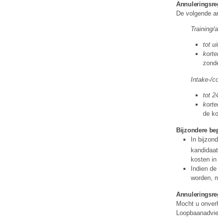
Annuleringsre
De volgende an
Training
tot u
kort
zonde
Intake-/c
tot 2
korte
de ko
Bijzondere be
In bijzon
kandidaat
kosten in
Indien de
worden, 
Annuleringsre
Mocht u onverh
Loopbaanadvies