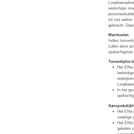
Loopbaanadvies
workshops moge
personeelsafde
tot zes weken
gebracht. Daar
Meerkosten
Indien tussenti
zullen deze ac
opdrachtgever.
Tussentijdse b
Het Effec
beëindige
redelijke
Loopbaana
In het ge
opdrachtg
Aansprakelijk
Het Effec
nadelige 
Het Effec
geleden s